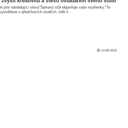
 zvýšit kreativitu a štěstí ovládáním svého stolu
li jste následující slova"Špinavý stůl objasňuje vaše myšlenky."To
vysvětleno v předchozích studiích, tolik li...
14.08.2019