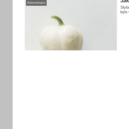
Jak
Koncentrace
Slyše
bylo 