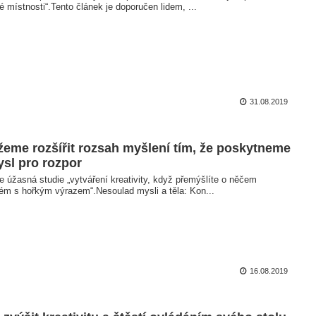
 místnosti“.Tento článek je doporučen lidem, ...
31.08.2019
eme rozšířit rozsah myšlení tím, že poskytneme
sl pro rozpor
e úžasná studie „vytváření kreativity, když přemýšlíte o něčem
ném s hořkým výrazem“.Nesoulad mysli a těla: Kon...
16.08.2019