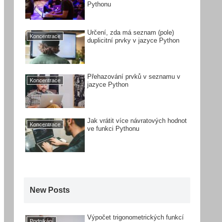
Pythonu
Určení, zda má seznam (pole)
Koncentrace
duplicitní prvky v jazyce Python
Přehazování prvků v seznamu v
Koncentrace
jazyce Python
Jak vrátit více návratových hodnot
Koncentrace
ve funkci Pythonu
New Posts
Výpočet trigonometrických funkcí
Podnikání