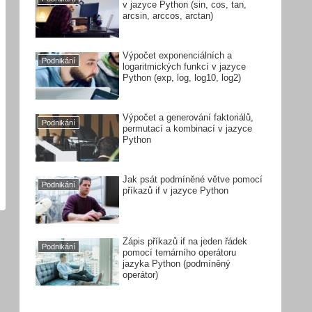
v jazyce Python (sin, cos, tan,
arcsin, arccos, arctan)
Výpočet exponenciálních a
Podnikání
logaritmických funkcí v jazyce
Python (exp, log, log10, log2)
Výpočet a generování faktoriálů,
Podnikání
permutací a kombinací v jazyce
Python
Jak psát podmíněné větve pomocí
Podnikání
příkazů if v jazyce Python
Zápis příkazů if na jeden řádek
Podnikání
pomocí ternárního operátoru
jazyka Python (podmíněný
operátor)