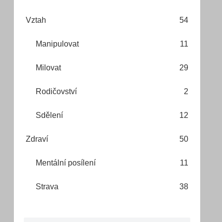
Vztah
54
Manipulovat
11
Milovat
29
Rodičovství
2
Sdělení
12
Zdraví
50
Mentální posílení
11
Strava
38