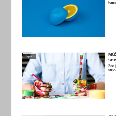
temné
Můž
Úspěch
smy
Zde j
vtip