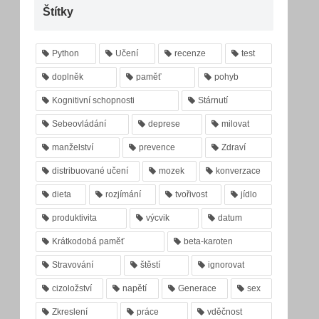
Štítky
Python
Učení
recenze
test
doplněk
paměť
pohyb
Kognitivní schopnosti
Stárnutí
Sebeovládání
deprese
milovat
manželství
prevence
Zdraví
distribuované učení
mozek
konverzace
dieta
rozjímání
tvořivost
jídlo
produktivita
výcvik
datum
Krátkodobá paměť
beta-karoten
Stravování
štěstí
ignorovat
cizoložství
napětí
Generace
sex
Zkreslení
práce
vděčnost