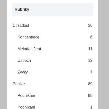
Rubriky
Ctižádost
36
Koncentrace
6
Metoda učení
11
Úspěch
12
Zvyky
7
Peníze
89
Podnikání
88
Podnikání
1