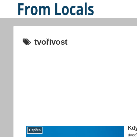
tvořivost
Kdy
Úspěch
úvodT