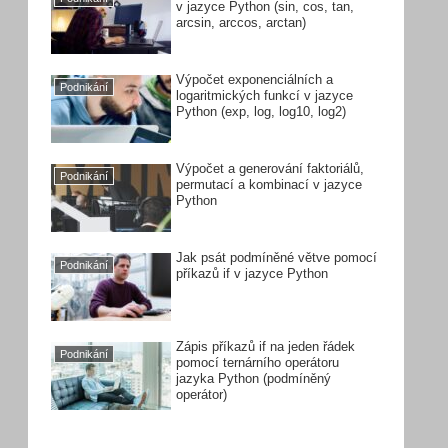
v jazyce Python (sin, cos, tan,
arcsin, arccos, arctan)
Výpočet exponenciálních a
Podnikání
logaritmických funkcí v jazyce
Python (exp, log, log10, log2)
Výpočet a generování faktoriálů,
Podnikání
permutací a kombinací v jazyce
Python
Jak psát podmíněné větve pomocí
Podnikání
příkazů if v jazyce Python
Zápis příkazů if na jeden řádek
Podnikání
pomocí ternárního operátoru
jazyka Python (podmíněný
operátor)