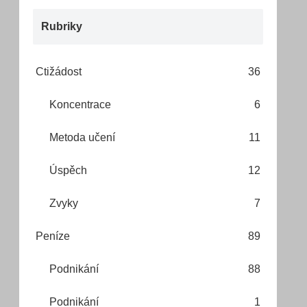
Rubriky
Ctižádost
36
Koncentrace
6
Metoda učení
11
Úspěch
12
Zvyky
7
Peníze
89
Podnikání
88
Podnikání
1