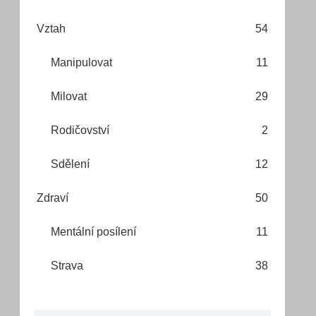
Vztah
54
Manipulovat
11
Milovat
29
Rodičovství
2
Sdělení
12
Zdraví
50
Mentální posílení
11
Strava
38