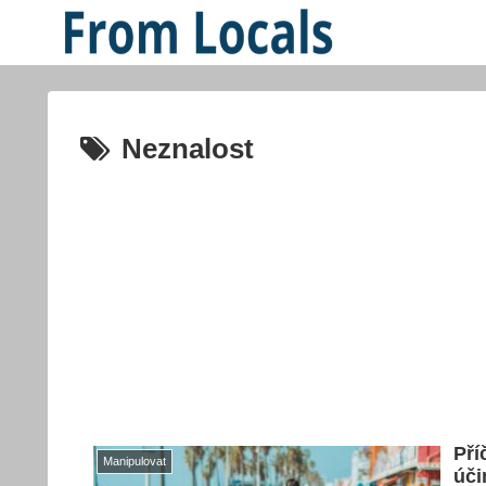
Neznalost
Pří
Manipulovat
úči