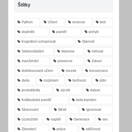
Štítky
Python
Učení
recenze
test
doplněk
paměť
pohyb
Kognitivní schopnosti
Stárnutí
Sebeovládání
deprese
milovat
manželství
prevence
Zdraví
distribuované učení
mozek
konverzace
dieta
rozjímání
tvořivost
jídlo
produktivita
výcvik
datum
Krátkodobá paměť
beta-karoten
Stravování
štěstí
ignorovat
cizoložství
napětí
Generace
sex
Zkreslení
práce
vděčnost