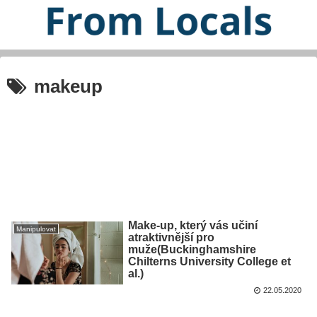
makeup
Make-up, který vás učiní
Manipulovat
atraktivnější pro
muže(Buckinghamshire
Chilterns University College et
al.)
22.05.2020